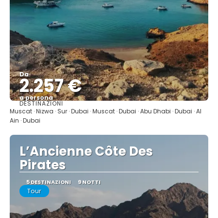
Da
2.257 €
a persona
DESTINAZIONI
Vedere
Muscat · Nizwa · Sur · Dubai · Muscat · Dubai · Abu Dhabi · Dubai · Al
Ain · Dubai
L’Ancienne Côte Des
Pirates
5 DESTINAZIONI
9 NOTTI
Tour