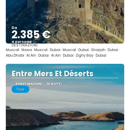
Da
2.385 €
a persona
DESTINAZIONI
Vedere
Muscat · Nizwa · Muscat · Dubai · Muscat · Dubai · Sharjah · Dubai ·
Abu Dhabi · Al Ain · Dubai · Al Ain · Dubai · Zighy Bay · Dubai
Entre Mers Et Déserts
6 DESTINAZIONI
10 NOTTI
Tour