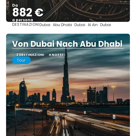
Da
882 €
a persona
DESTINAZIONI
Dubai · Abu Dhabi · Dubai · Al Ain · Dubai
Vedere
Von Dubai Nach Abu Dhabi
2 DESTINAZIONI
4 NOTTI
Tour