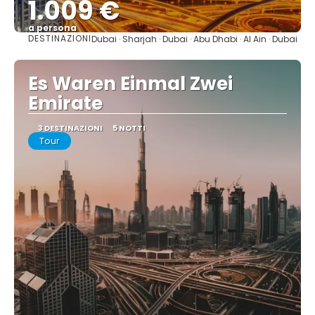
1.009 €
a persona
DESTINAZIONI
Dubai · Sharjah · Dubai · Abu Dhabi · Al Ain · Dubai
Vedere
Es Waren Einmal Zwei
Emirate
3 DESTINAZIONI
5 NOTTI
Tour