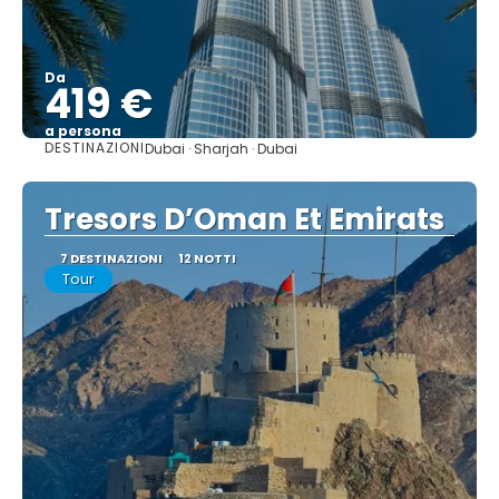
Da
419 €
a persona
DESTINAZIONI
Dubai · Sharjah · Dubai
Vedere
Tresors D’Oman Et Emirats
7 DESTINAZIONI
12 NOTTI
Tour