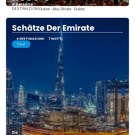
a persona
DESTINAZIONI
Dubai · Abu Dhabi · Dubai
Vedere
Schätze Der Emirate
4 DESTINAZIONI
7 NOTTI
Tour
Da