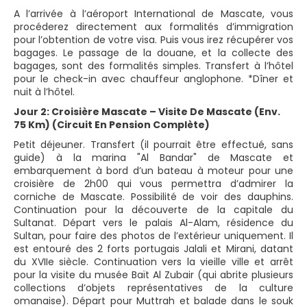
A l’arrivée à l’aéroport International de Mascate, vous
procéderez directement aux formalités d’immigration
pour l’obtention de votre visa. Puis vous irez récupérer vos
bagages. Le passage de la douane, et la collecte des
bagages, sont des formalités simples. Transfert à l’hôtel
pour le check-in avec chauffeur anglophone. *Dîner et
nuit à l’hôtel.
Jour 2: Croisière Mascate – Visite De Mascate (Env.
75 Km) (Circuit En Pension Complète)
Petit déjeuner. Transfert (il pourrait être effectué, sans
guide) à la marina "Al Bandar" de Mascate et
embarquement à bord d’un bateau à moteur pour une
croisière de 2h00 qui vous permettra d’admirer la
corniche de Mascate. Possibilité de voir des dauphins.
Continuation pour la découverte de la capitale du
Sultanat. Départ vers le palais Al-Alam, résidence du
Sultan, pour faire des photos de l’extérieur uniquement. Il
est entouré des 2 forts portugais Jalali et Mirani, datant
du XVIIe siècle. Continuation vers la vieille ville et arrêt
pour la visite du musée Baït Al Zubair (qui abrite plusieurs
collections d’objets représentatives de la culture
omanaise). Départ pour Muttrah et balade dans le souk