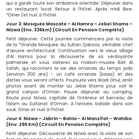
qui a gardé toute son ambiance orientale. Déjeuner dans
un restaurant local. Retour à l’hôtel. Après midi libre.
*Dîner (et nuit à l’hôtel.
Jour 3: Mosquée Mascate – Al Hamra – Jebel Shams –
Nizwa (Env. 336km) (Circuit En Pension Complète)
Petit déjeuner. Cette journée commencera par la visite
de la *Grande Mosquée du Sultan Qaboos, véritable chef
d’œuvre architectural. Continuation vers le vieux village
d'Al Hamra pour la découverte de sa verdoyante
palmeraie et vous visiterez sa maison-musée Bait Al
Safah, qui racontent la vie des omanais du temps jadis
(environ 300 ans) - un café omanais (kawa) et des
dattes vous seront offerts. Poursuite vers Wadi Ghul, arrêt
photos avant de monter au Jebel Shams pour voir le
grand canyon d’Oman. Pause déjeuner au camping.
Route pour Nizwa, capitale de l’intérieur et berceau de
l’Islam au Sultanat d’Oman. A l’arrivée, balade dans son
souk. Dîner et nuit à l’hôtel.
Jour 4: Nizwa – Jabrin – Bahla – Al Manzifat – Wahiba
(Env. 295 Km) (Circuit En Pension Complète)
Petit déjeuner. Découverte de Nizwa avec la visite de son