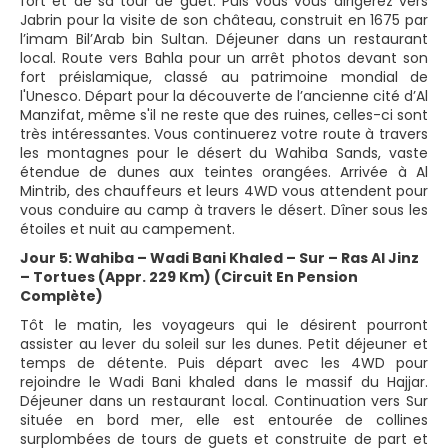
fort et de sa tour de guet. Puis vous vous dirigerez vers
Jabrin pour la visite de son château, construit en 1675 par
l’imam Bil’Arab bin Sultan. Déjeuner dans un restaurant
local. Route vers Bahla pour un arrêt photos devant son
fort préislamique, classé au patrimoine mondial de
l'Unesco. Départ pour la découverte de l’ancienne cité d’Al
Manzifat, même s'il ne reste que des ruines, celles-ci sont
très intéressantes. Vous continuerez votre route à travers
les montagnes pour le désert du Wahiba Sands, vaste
étendue de dunes aux teintes orangées. Arrivée à Al
Mintrib, des chauffeurs et leurs 4WD vous attendent pour
vous conduire au camp à travers le désert. Dîner sous les
étoiles et nuit au campement.
Jour 5: Wahiba – Wadi Bani Khaled – Sur – Ras Al Jinz
– Tortues (Appr. 229 Km) (Circuit En Pension
Complète)
Tôt le matin, les voyageurs qui le désirent pourront
assister au lever du soleil sur les dunes. Petit déjeuner et
temps de détente. Puis départ avec les 4WD pour
rejoindre le Wadi Bani khaled dans le massif du Hajjar.
Déjeuner dans un restaurant local. Continuation vers Sur
située en bord mer, elle est entourée de collines
surplombées de tours de guets et construite de part et