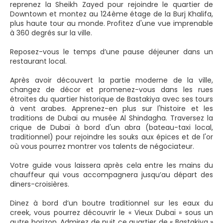
reprenez la Sheikh Zayed pour rejoindre le quartier de
Downtown et montez au 124ème étage de la Burj Khalifa,
plus haute tour au monde. Profitez d'une vue imprenable
à 360 degrés sur la ville.
Reposez-vous le temps d’une pause déjeuner dans un
restaurant local.
Après avoir découvert la partie moderne de la ville,
changez de décor et promenez-vous dans les rues
étroites du quartier historique de Bastakiya avec ses tours
à vent arabes. Apprenez-en plus sur l'histoire et les
traditions de Dubaï au musée Al Shindagha. Traversez la
crique de Dubaï à bord d'un abra (bateau-taxi local,
traditionnel) pour rejoindre les souks aux épices et de l'or
où vous pourrez montrer vos talents de négociateur.
Votre guide vous laissera après cela entre les mains du
chauffeur qui vous accompagnera jusqu’au départ des
diners-croisières.
Dinez à bord d’un boutre traditionnel sur les eaux du
creek, vous pourrez découvrir le « Vieux Dubaï » sous un
autre horizon. Admirez de nuit ce quartier de « Bastakiya »