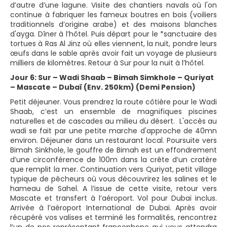
d’autre d’une lagune. Visite des chantiers navals où l'on
continue à fabriquer les fameux boutres en bois (voiliers
traditionnels d’origine arabe) et des maisons blanches
d'ayga. Dîner à l’hôtel. Puis départ pour le *sanctuaire des
tortues à Ras Al Jinz où elles viennent, la nuit, pondre leurs
œufs dans le sable après avoir fait un voyage de plusieurs
milliers de kilomètres. Retour à Sur pour la nuit à l’hôtel.
Jour 6: Sur – Wadi Shaab – Bimah Simkhole – Quriyat
– Mascate – Dubaï (Env. 250km) (Demi Pension)
Petit déjeuner. Vous prendrez la route côtière pour le Wadi
Shaab, c’est un ensemble de magnifiques piscines
naturelles et de cascades au milieu du désert. L'accès au
wadi se fait par une petite marche d'approche de 40mn
environ. Déjeuner dans un restaurant local. Poursuite vers
Bimah Sinkhole, le gouffre de Bimah est un effondrement
d’une circonférence de 100m dans la crête d’un cratère
que remplit la mer. Continuation vers Quriyat, petit village
typique de pêcheurs où vous découvrirez les salines et le
hameau de Sahel. A l’issue de cette visite, retour vers
Mascate et transfert à l’aéroport. Vol pour Dubaï inclus.
Arrivée à l’aéroport International de Dubai. Après avoir
récupéré vos valises et terminé les formalités, rencontrez