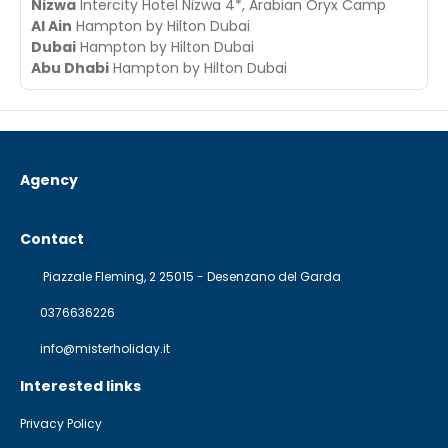
Nizwa
Intercity Hotel Nizwa 4*, Arabian Oryx Camp
Al Ain
Hampton by Hilton Dubai
Dubai
Hampton by Hilton Dubai
Abu Dhabi
Hampton by Hilton Dubai
Agency
Contact
Piazzale Fleming, 2 25015 - Desenzano del Garda
0376636226
info@misterholiday.it
Interested links
Privacy Policy